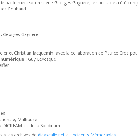
nitié par le metteur en scène Georges Gagneré, le spectacle a été con
ues Roubaud.
:
Georges Gagneré
s
ler et Christian Jacquemin, avec la collaboration de Patrice Cros pou
 numérique :
Guy Levesque
iffer
les
Nationale, Mulhouse
du DICREAM, et de la Spedidam
es sites archives de
didascalie.net
et
Incidents Mémorables
.