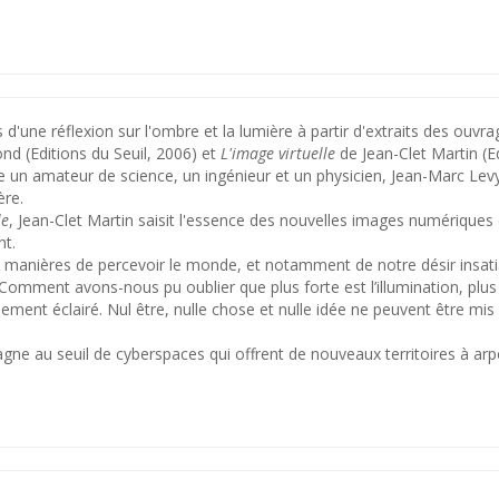
 d'une réflexion sur l'ombre et la lumière à partir d'extraits des ouvr
d (Editions du Seuil, 2006) et
L'image virtuelle
de Jean-Clet Martin (E
e un amateur de science, un ingénieur et un physicien, Jean-Marc Lev
ère.
le
, Jean-Clet Martin saisit l'essence des nouvelles images numériques
nt.
manières de percevoir le monde, et notamment de notre désir insatia
 Comment avons-nous pu oublier que plus forte est l’illumination, plu
ement éclairé. Nul être, nulle chose et nulle idée ne peuvent être mis
gne au seuil de cyberspaces qui offrent de nouveaux territoires à arp